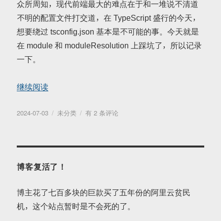
众所周知，现代前端最大的难点在于和一堆说不清道
不明的配置文件打交道，在 TypeScript 盛行的今天，
想要绕过 tsconfig.json 基本是不可能的事。今天就是
在 module 和 moduleResolution 上踩坑了，所以记录
一下。
“TypeScript Module 踩坑记”
继续阅读
发
分
TypeScript
2024-07-03
未分类
有 2 条评论
布
类
Module
于
踩
坑
记
博客复活了！
博主花了七百多块的巨款买了五年份的阿里云贫民
机，这个站点暂时是不会死的了。