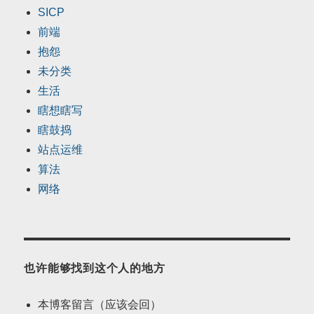
SICP
前端
抱怨
未分类
生活
瞎想瞎写
瞎鼓捣
站点运维
算法
网络
也许能够找到这个人的地方
本博客留言（应该会回）