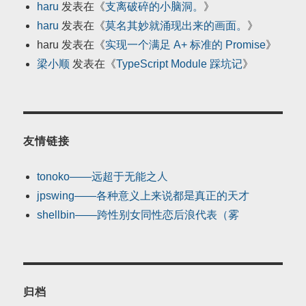
haru
发表在《
支离破碎的小脑洞。
》
haru
发表在《
莫名其妙就涌现出来的画面。
》
haru
发表在《
实现一个满足 A+ 标准的 Promise
》
梁小顺
发表在《
TypeScript Module 踩坑记
》
友情链接
tonoko——远超于无能之人
jpswing——各种意义上来说都是真正的天才
shellbin——跨性别女同性恋后浪代表（雾
归档