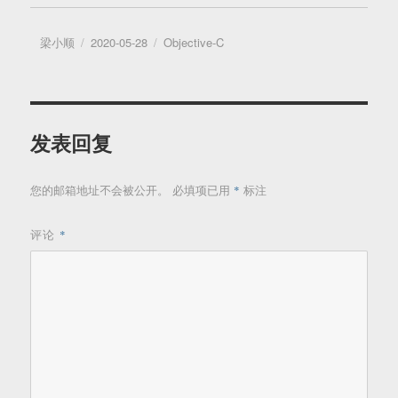
作
发
分
梁小顺
2020-05-28
Objective-C
者
布
类
于
发表回复
*
您的邮箱地址不会被公开。
必填项已用
标注
评论
*