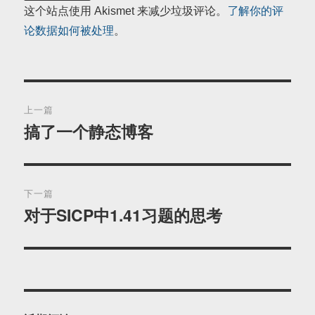
这个站点使用 Akismet 来减少垃圾评论。
了解你的评
论数据如何被处理
。
文
上一篇
章
搞了一个静态博客
上
篇
导
文
航
章：
下一篇
对于SICP中1.41习题的思考
下
篇
文
章：