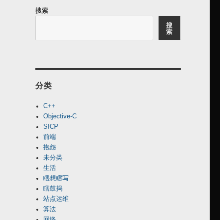
搜索
搜
索
分类
C++
Objective-C
SICP
前端
抱怨
未分类
生活
瞎想瞎写
瞎鼓捣
站点运维
算法
网络