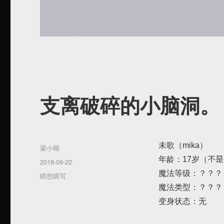
支离破碎的小脑洞。
未歌（mika）
作
梁小顺
者
年龄：17岁（不是
发
2018-09-22
布
魔法等级：？？？
分
瞎想瞎写
于
类
魔法类型：？？？
变身状态：无